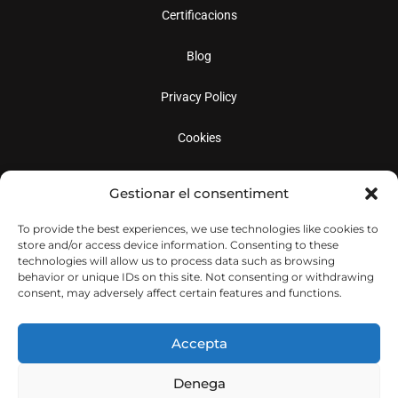
Certificacions
Blog
Privacy Policy
Cookies
Gestionar el consentiment
Social
To provide the best experiences, we use technologies like cookies to
store and/or access device information. Consenting to these
technologies will allow us to process data such as browsing
behavior or unique IDs on this site. Not consenting or withdrawing
consent, may adversely affect certain features and functions.
Accepta
Denega
© Copyright 2026
Decolletatge Sabadell S.L.
Todos los