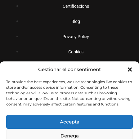
Certificacions
Blog
Privacy Policy
Cookies
Gestionar el consentiment
Social
To provide the best experiences, we use technologies like cookies to
store and/or access device information. Consenting to these
technologies will allow us to process data such as browsing
behavior or unique IDs on this site. Not consenting or withdrawing
consent, may adversely affect certain features and functions.
Accepta
Denega
© Copyright 2026
Decolletatge Sabadell S.L.
Todos los